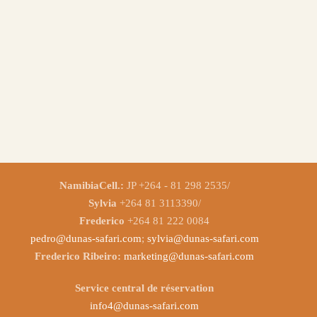
NamibiaCell.:
JP +264 - 81 298 2535/
Sylvia
+264 81 3113390/
Frederico
+264 81 222 0084
pedro@dunas-safari.com
;
sylvia@dunas-safari.com
Frederico Ribeiro:
marketing@dunas-safari.com
Service central de réservation
info4@dunas-safari.com